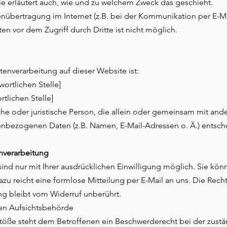
ie erläutert auch, wie und zu welchem Zweck das geschieht.
enübertragung im Internet (z.B. bei der Kommunikation per E-Ma
en vor dem Zugriff durch Dritte ist nicht möglich.
atenverarbeitung auf dieser Website ist:
ortlichen Stelle]
rtlichen Stelle]
rliche oder juristische Person, die allein oder gemeinsam mit a
enbezogenen Daten (z.B. Namen, E-Mail-Adressen o. Ä.) entsch
enverarbeitung
nd nur mit Ihrer ausdrücklichen Einwilligung möglich. Sie könne
Dazu reicht eine formlose Mitteilung per E-Mail an uns. Die Rec
ng bleibt vom Widerruf unberührt.
en Aufsichtsbehörde
rstöße steht dem Betroffenen ein Beschwerderecht bei der zust