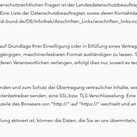
tenschutzrechtlichen Fragen ist der Landesdatenschutzbeauftr
. Eine Liste der Datenschutzbeauftragten sowie deren Kontakt
fdi.bund.de/DE/Infothek/Anschriften_Links/anschriften_links-n
auf Grundlage Ihrer Einwilligung oder in Erfüllung eines Vertrag
m gängigen, maschinenlesbaren Format aushändigen zu lassen. S
ren Verantwortlichen verlangen, erfolgt dies nur, soweit es te
ünden und zum Schutz der Übertragung vertraulicher Inhalte, w
eitenbetreiber senden, eine SSL-bzw. TLS-Verschlüsselung. Eine
zeile des Browsers von “http://” auf “https://” wechselt und a
ung aktiviert ist, können die Daten, die Sie an uns übermitteln,