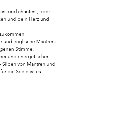
önst und chantest, oder 
tzen und dein Herz und 
dazukommen.
e und englische Mantren. 
igenen Stimme.
cher und energetischer 
e Silben von Mantren und 
r die Seele ist es 