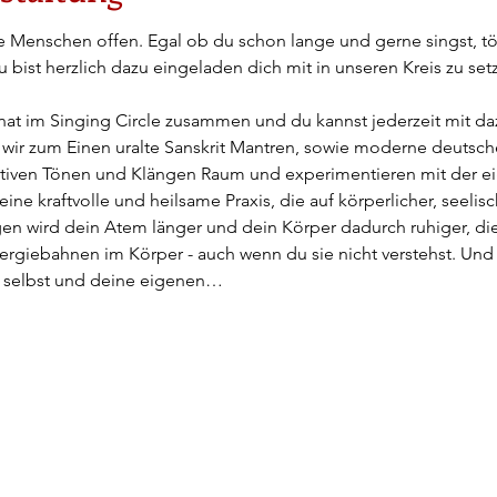
alle Menschen offen. Egal ob du schon lange und gerne singst, t
u bist herzlich dazu eingeladen dich mit in unseren Kreis zu se
t im Singing Circle zusammen und du kannst jederzeit mit 
ir zum Einen uralte Sanskrit Mantren, sowie moderne deutsch
itiven Tönen und Klängen Raum und experimentieren mit der e
eine kraftvolle und heilsame Praxis, die auf körperlicher, seelis
gen wird dein Atem länger und dein Körper dadurch ruhiger, di
rgiebahnen im Körper - auch wenn du sie nicht verstehst. Und fü
h selbst und deine eigenen…