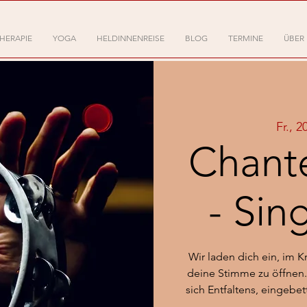
HERAPIE
YOGA
HELDINNENREISE
BLOG
TERMINE
ÜBER
Fr., 2
Chant
- Sin
Wir laden dich ein, im 
deine Stimme zu öffnen.
sich Entfaltens, eingebe