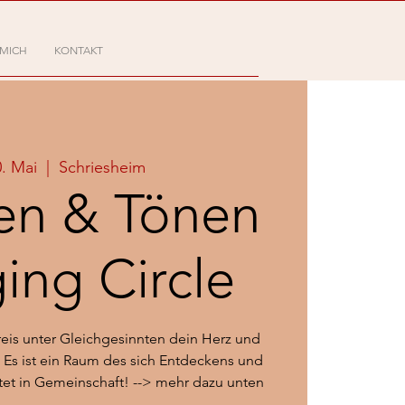
 MICH
KONTAKT
0. Mai
  |  
Schriesheim
en & Tönen
ging Circle
Kreis unter Gleichgesinnten dein Herz und
 Es ist ein Raum des sich Entdeckens und
ttet in Gemeinschaft! --> mehr dazu unten