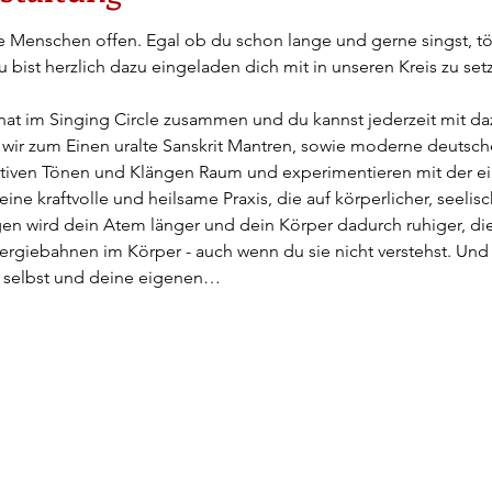
alle Menschen offen. Egal ob du schon lange und gerne singst, t
u bist herzlich dazu eingeladen dich mit in unseren Kreis zu se
t im Singing Circle zusammen und du kannst jederzeit mit 
ir zum Einen uralte Sanskrit Mantren, sowie moderne deutsch
itiven Tönen und Klängen Raum und experimentieren mit der e
eine kraftvolle und heilsame Praxis, die auf körperlicher, seelis
gen wird dein Atem länger und dein Körper dadurch ruhiger, di
rgiebahnen im Körper - auch wenn du sie nicht verstehst. Und fü
h selbst und deine eigenen…