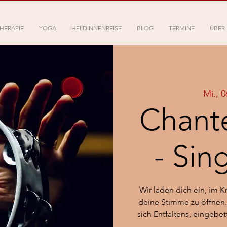
HERAPIE
YOGA
HELDINNENREISE
BLOG
TERMINE
ÜBER
Mi., 0
Chant
- Sin
Wir laden dich ein, im 
deine Stimme zu öffnen.
sich Entfaltens, eingebe