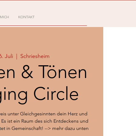
 MICH
KONTAKT
6. Juli
  |  
Schriesheim
en & Tönen
ging Circle
Kreis unter Gleichgesinnten dein Herz und
 Es ist ein Raum des sich Entdeckens und
ttet in Gemeinschaft! --> mehr dazu unten