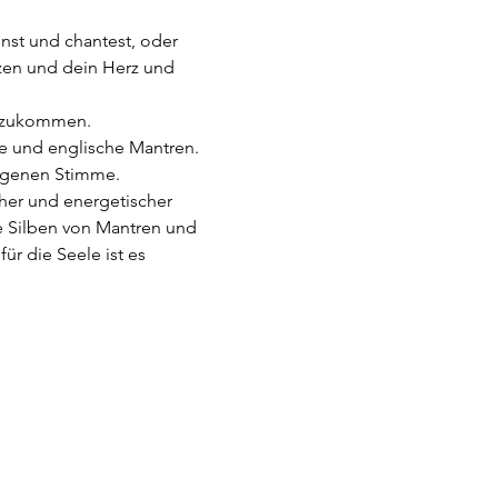
önst und chantest, oder 
tzen und dein Herz und 
dazukommen.
e und englische Mantren. 
igenen Stimme.
cher und energetischer 
e Silben von Mantren und 
r die Seele ist es 