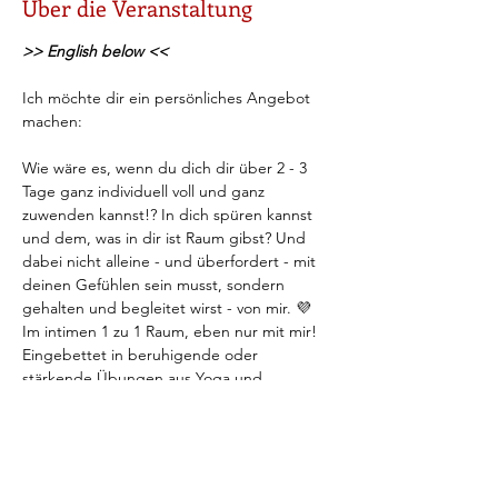
Über die Veranstaltung
>> English below <<
Ich möchte dir ein persönliches Angebot 
machen:
Wie wäre es, wenn du dich dir über 2 - 3 
Tage ganz individuell voll und ganz 
zuwenden kannst!? In dich spüren kannst 
und dem, was in dir ist Raum gibst? Und 
dabei nicht alleine - und überfordert - mit 
deinen Gefühlen sein musst, sondern 
gehalten und begleitet wirst - von mir. 💜  
Im intimen 1 zu 1 Raum, eben nur mit mir!
Eingebettet in beruhigende oder 
stärkende Übungen aus Yoga und 
Meditation, gestalten wir beide zusammen 
deine Auszeit. 
Dein Retreat. Nur für dich! 
Wie hört sich das an? Bist du es dir wert, 