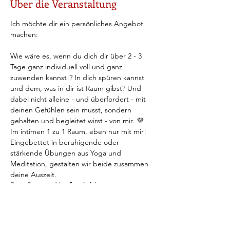
Über die Veranstaltung
Ich möchte dir ein persönliches Angebot 
machen:
Wie wäre es, wenn du dich dir über 2 - 3 
Tage ganz individuell voll und ganz 
zuwenden kannst!? In dich spüren kannst 
und dem, was in dir ist Raum gibst? Und 
dabei nicht alleine - und überfordert - mit 
deinen Gefühlen sein musst, sondern 
gehalten und begleitet wirst - von mir. 💜  
Im intimen 1 zu 1 Raum, eben nur mit mir!
Eingebettet in beruhigende oder 
stärkende Übungen aus Yoga und 
Meditation, gestalten wir beide zusammen 
deine Auszeit. 
Dein Retreat. Nur für dich! 
Wie hört sich das an? Bist du es dir wert, 
dir für 2 - 3 Tage diesen Raum zu gönnen, 
ihn dir gar zu erlauben? 