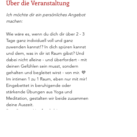
Über die Veranstaltung
Ich möchte dir ein persönliches Angebot 
machen:
Wie wäre es, wenn du dich dir über 2 - 3 
Tage ganz individuell voll und ganz 
zuwenden kannst!? In dich spüren kannst 
und dem, was in dir ist Raum gibst? Und 
dabei nicht alleine - und überfordert - mit 
deinen Gefühlen sein musst, sondern 
gehalten und begleitet wirst - von mir. 💜  
Im intimen 1 zu 1 Raum, eben nur mit mir!
Eingebettet in beruhigende oder 
stärkende Übungen aus Yoga und 
Meditation, gestalten wir beide zusammen 
deine Auszeit. 
Dein Retreat. Nur für dich! 
Wie hört sich das an? Bist du es dir wert, 
dir für 2 - 3 Tage diesen Raum zu gönnen, 
ihn dir gar zu erlauben? 