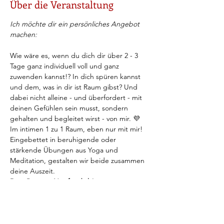
Über die Veranstaltung
Ich möchte dir ein persönliches Angebot 
machen:
Wie wäre es, wenn du dich dir über 2 - 3 
Tage ganz individuell voll und ganz 
zuwenden kannst!? In dich spüren kannst 
und dem, was in dir ist Raum gibst? Und 
dabei nicht alleine - und überfordert - mit 
deinen Gefühlen sein musst, sondern 
gehalten und begleitet wirst - von mir. 💜  
Im intimen 1 zu 1 Raum, eben nur mit mir!
Eingebettet in beruhigende oder 
stärkende Übungen aus Yoga und 
Meditation, gestalten wir beide zusammen 
deine Auszeit. 
Dein Retreat. Nur für dich! 
Wie hört sich das an? Bist du es dir wert, 
dir für 2 - 3 Tage diesen Raum zu gönnen, 
ihn dir gar zu erlauben? 