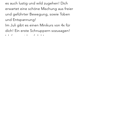
es auch lustig und wild zugehen! Dich 
erwartet eine schöne Mischung aus freier 
und geführter Bewegung, sowie Toben 
und Entspannung!
Im Juli gibt es einen Minikurs von 4x für 
dich! Ein erste Schnuppern sozusagen!
Ich freue mich auf dich!
Deine Lydia
Wann:
vom 3. - 24. Juli immer montags 15:15 - 
16:00
Weiterlesen >
Diese Veranstaltung teilen