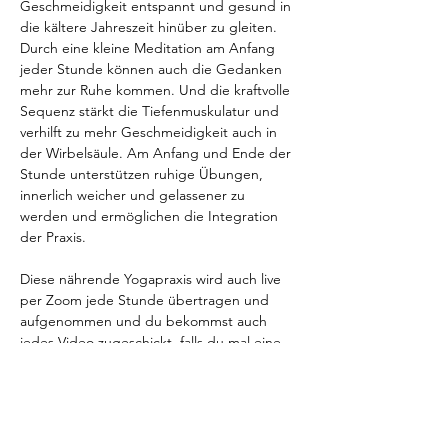
Geschmeidigkeit entspannt und gesund in 
die kältere Jahreszeit hinüber zu gleiten.
Durch eine kleine Meditation am Anfang 
jeder Stunde können auch die Gedanken 
mehr zur Ruhe kommen. Und die kraftvolle 
Sequenz stärkt die Tiefenmuskulatur und 
verhilft zu mehr Geschmeidigkeit auch in 
der Wirbelsäule. Am Anfang und Ende der 
Stunde unterstützen ruhige Übungen, 
innerlich weicher und gelassener zu 
werden und ermöglichen die Integration 
der Praxis.
Diese nährende Yogapraxis wird auch live 
per Zoom jede Stunde übertragen und 
aufgenommen und du bekommst auch 
jedes Video zugeschickt, falls du mal eine 
Stunden verpasst.
Ich freue mich sehr mit dir in diese 
herbstliche Praxis einzutauchen!