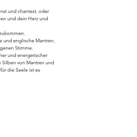
önst und chantest, oder 
tzen und dein Herz und 
dazukommen.
e und englische Mantren. 
igenen Stimme.
cher und energetischer 
e Silben von Mantren und 
r die Seele ist es 