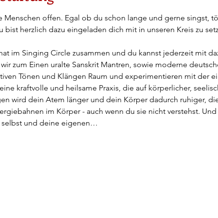
alle Menschen offen. Egal ob du schon lange und gerne singst, t
u bist herzlich dazu eingeladen dich mit in unseren Kreis zu se
t im Singing Circle zusammen und du kannst jederzeit mit 
ir zum Einen uralte Sanskrit Mantren, sowie moderne deutsch
itiven Tönen und Klängen Raum und experimentieren mit der e
eine kraftvolle und heilsame Praxis, die auf körperlicher, seelis
gen wird dein Atem länger und dein Körper dadurch ruhiger, di
rgiebahnen im Körper - auch wenn du sie nicht verstehst. Und fü
h selbst und deine eigenen…