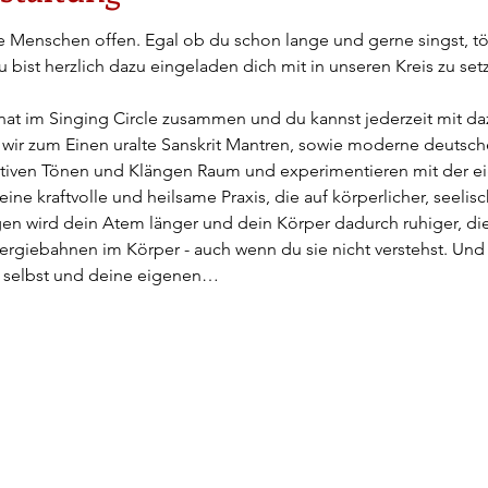
alle Menschen offen. Egal ob du schon lange und gerne singst, t
u bist herzlich dazu eingeladen dich mit in unseren Kreis zu se
t im Singing Circle zusammen und du kannst jederzeit mit 
ir zum Einen uralte Sanskrit Mantren, sowie moderne deutsch
itiven Tönen und Klängen Raum und experimentieren mit der e
eine kraftvolle und heilsame Praxis, die auf körperlicher, seelis
gen wird dein Atem länger und dein Körper dadurch ruhiger, di
rgiebahnen im Körper - auch wenn du sie nicht verstehst. Und fü
h selbst und deine eigenen…