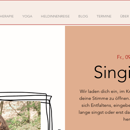
HERAPIE
YOGA
HELDINNENREISE
BLOG
TERMINE
ÜBER
Fr., 0
Sing
Wir laden dich ein, im 
deine Stimme zu öffnen.
sich Entfaltens, eingeb
lange singst oder erst d
he