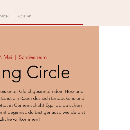
 MICH
KONTAKT
9. Mai
  |  
Schriesheim
ing Circle
Kreis unter Gleichgesinnten dein Herz und
 Es ist ein Raum des sich Entdeckens und
ettet in Gemeinschaft! Egal ob du schon
amit beginnst, du bist genauso wie du bist
rzliche willkommen!