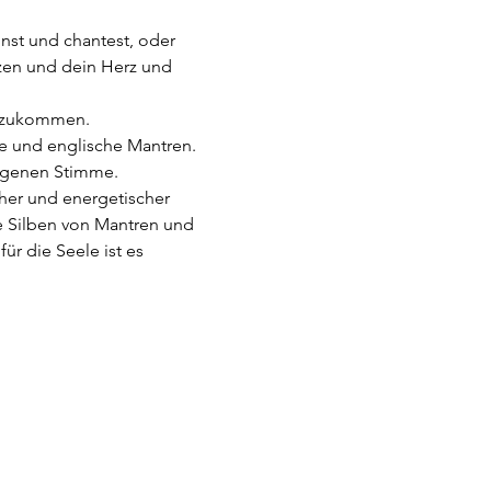
önst und chantest, oder 
tzen und dein Herz und 
dazukommen.
e und englische Mantren. 
igenen Stimme.
cher und energetischer 
e Silben von Mantren und 
r die Seele ist es 