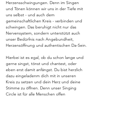
Herzensschwingungen. Denn im Singen 
und Tönen können wir uns in der Tiefe mit 
uns selbst - und auch dem 
gemeinschaftlichen Kreis - verbinden und 
schwingen. Das beruhigt nicht nur das 
Nervensystem, sondern unterstützt auch 
unser Bedürfnis nach Angebundheit, 
Herzensöffnung und authentischen Da-Sein.
Hierbei ist es egal, ob du schon lange und 
gerne singst, tönst und chantest, oder 
eben erst damit anfängst. Du bist herzlich 
dazu eingeladenm dich mit in unseren 
Kreis zu setzen und dein Herz und deine 
Stimme zu öffnen. Denn unser Singing 
Circle ist für alle Menschen offen
An diesen Abenden singen wir zum Einen 
uralte Sanskrit Mantren, sowie moderne 
deutsche und englische Mantren. Auch 
geben wir immer intuitiven Tönen und 