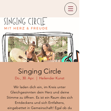
Singing Circle
Do., 30. Apr.
  |  
Heilender Kunst
Wir laden dich ein, im Kreis unter
Gleichgesinnten dein Herz und deine
Stimme zu öffnen. Es ist ein Raum des sich
Entdeckens und sich Entfaltens,
eingebettet in Gemeinschaft! Egal ob du