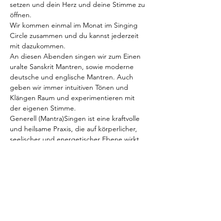
setzen und dein Herz und deine Stimme zu 
öffnen.
Wir kommen einmal im Monat im Singing 
Circle zusammen und du kannst jederzeit 
mit dazukommen.
An diesen Abenden singen wir zum Einen 
uralte Sanskrit Mantren, sowie moderne 
deutsche und englische Mantren. Auch 
geben wir immer intuitiven Tönen und 
Klängen Raum und experimentieren mit 
der eigenen Stimme.
Generell (Mantra)Singen ist eine kraftvolle 
und heilsame Praxis, die auf körperlicher, 
seelischer und energetischer Ebene wirkt. 
Durch das Singen wird dein Atem länger 
und dein Körper dadurch ruhiger, die 
Silben von Mantren und Worten wirken auf 
deine Energiebahnen im Körper - auch 
wenn du sie nicht verstehst. Und für die 
Seele ist es ganzheitliche Nahrung dich 
selbst und deine eigenen…