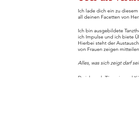
Ich lade dich ein zu diese
all deinen Facetten von He
Ich bin ausgebildete Tanzt
ich Impulse und ich biete 
Hierbei steht der Austausc
von Frauen zeigen mitteilen
Alles, was sich zeigt darf s
Da ich auch Tänzerin und K
und Tönens zutiefst überzeu
Außerdem ist mir wichtig, d
gegenseitig zelebrieren!
Auf dass unsere Seelen mit
Herzensgesmeinschaft entst
Ich bin in großer Vorfreude