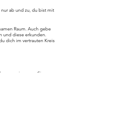
nur ab und zu, du bist mit
insamen Raum. Auch gebe
en und diese erkunden.
u dich im vertrauten Kreis
d des gemeinsamen Singens
ises!
n und uns selbst, sowie
lebhafte Verbindung und