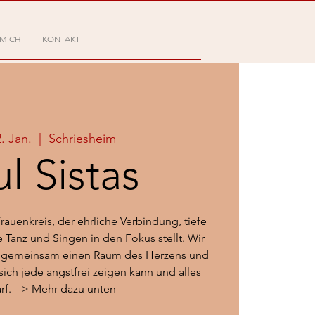
 MICH
KONTAKT
2. Jan.
  |  
Schriesheim
l Sistas
Frauenkreis, der ehrliche Verbindung, tiefe
 Tanz und Singen in den Fokus stellt. Wir
ei gemeinsam einen Raum des Herzens und
sich jede angstfrei zeigen kann und alles
arf. --> Mehr dazu unten