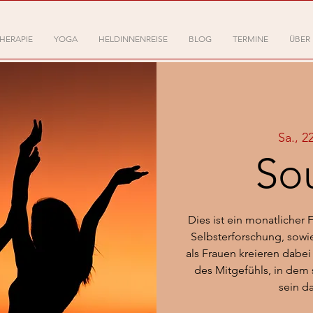
HERAPIE
YOGA
HELDINNENREISE
BLOG
TERMINE
ÜBER
Sa., 2
Sou
Dies ist ein monatlicher 
Selbsterforschung, sowie
als Frauen kreieren dab
des Mitgefühls, in dem 
sein d