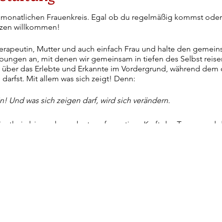
m monatlichen Frauenkreis. Egal ob du regelmäßig kommst oder 
rzen willkommen!
herapeutin, Mutter und auch einfach Frau und halte den geme
Übungen an, mit denen wir gemeinsam in tiefen des Selbst reis
h über das Erlebte und Erkannte im Vordergrund, während dem d
 darfst. Mit allem was sich zeigt! Denn:
ein! Und was sich zeigen darf, wird sich verändern.
ünstlerin bin und von der transformativen Kraft des Tanzes un
gt bin, sind auch diese Aspekte wichtiger Teil dieses Frauenkre
ass wir auch in Freude und Leichtigkeit miteinander sein könne
einander tanzen und schwingen und aus dem Frauenkreis eine 
eht - eben Soul Sistas!
 und ganz gespannt auf dich!