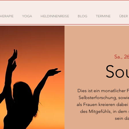
HERAPIE
YOGA
HELDINNENREISE
BLOG
TERMINE
ÜBER
Sa., 2
Sou
Dies ist ein monatlicher 
Selbsterforschung, sowie
als Frauen kreieren dab
des Mitgefühls, in dem 
sein d