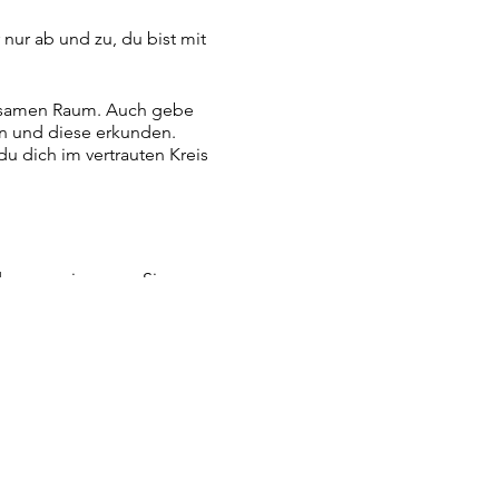
nur ab und zu, du bist mit
insamen Raum. Auch gebe
en und diese erkunden.
u dich im vertrauten Kreis
d des gemeinsamen Singens
ises!
n und uns selbst, sowie
lebhafte Verbindung und