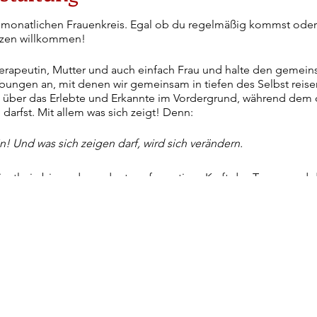
m monatlichen Frauenkreis. Egal ob du regelmäßig kommst oder 
rzen willkommen!
herapeutin, Mutter und auch einfach Frau und halte den geme
Übungen an, mit denen wir gemeinsam in tiefen des Selbst reis
h über das Erlebte und Erkannte im Vordergrund, während dem d
 darfst. Mit allem was sich zeigt! Denn:
ein! Und was sich zeigen darf, wird sich verändern.
ünstlerin bin und von der transformativen Kraft des Tanzes un
gt bin, sind auch diese Aspekte wichtiger Teil dieses Frauenkre
ass wir auch in Freude und Leichtigkeit miteinander sein könne
einander tanzen und schwingen und aus dem Frauenkreis eine 
eht - eben Soul Sistas!
 und ganz gespannt auf dich!