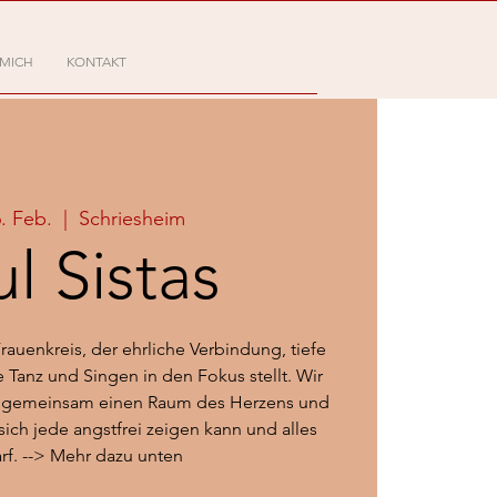
 MICH
KONTAKT
6. Feb.
  |  
Schriesheim
l Sistas
Frauenkreis, der ehrliche Verbindung, tiefe
 Tanz und Singen in den Fokus stellt. Wir
ei gemeinsam einen Raum des Herzens und
sich jede angstfrei zeigen kann und alles
arf. --> Mehr dazu unten