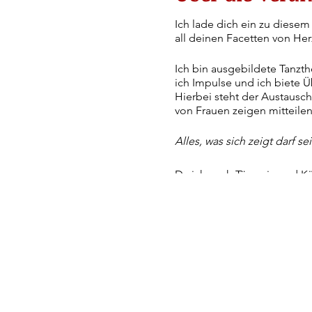
Ich lade dich ein zu diese
all deinen Facetten von He
Ich bin ausgebildete Tanzt
ich Impulse und ich biete 
Hierbei steht der Austausc
von Frauen zeigen mitteilen
Alles, was sich zeigt darf s
Da ich auch Tänzerin und K
und Tönens zutiefst überzeu
Außerdem ist mir wichtig, d
gegenseitig zelebrieren!
Auf dass unsere Seelen mit
Herzensgesmeinschaft entst
Ich bin in großer Vorfreude