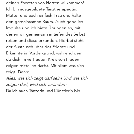
deinen Facetten von Herzen willkommen!
Ich bin ausgebildete Tanztherapeutin, 
Mutter und auch einfach Frau und halte 
den gemeinsamen Raum. Auch gebe ich 
Impulse und ich biete Übungen an, mit 
denen wir gemeinsam in tiefen des Selbst 
reisen und diese erkunden. Hierbei steht 
der Austausch über das Erlebte und 
Erkannte im Vordergrund, während dem 
du dich im vertrauten Kreis von Frauen 
zeigen mitteilen darfst. Mit allem was sich 
zeigt! Denn:
Alles, was sich zeigt darf sein! Und was sich 
zeigen darf, wird sich verändern.
Da ich auch Tänzerin und Künstlerin bin 
und von der transformativen Kraft des 
Tanzes und des gemeinsamen Singens und 
Tönens zutiefst überzeugt bin, sind auch 
diese Aspekte wichtiger Teil dieses 
Frauenkreises!
Außerdem ist mir wichtig, dass wir auch in 