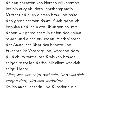
deinen Facetten von Herzen willkommen!
Ich bin ausgebildete Tanztherapeutin, 
Mutter und auch einfach Frau und halte 
den gemeinsamen Raum. Auch gebe ich 
Impulse und ich biete Übungen an, mit 
denen wir gemeinsam in tiefen des Selbst 
reisen und diese erkunden. Hierbei steht 
der Austausch über das Erlebte und 
Erkannte im Vordergrund, während dem 
du dich im vertrauten Kreis von Frauen 
zeigen mitteilen darfst. Mit allem was sich 
zeigt! Denn:
Alles, was sich zeigt darf sein! Und was sich 
zeigen darf, wird sich verändern.
Da ich auch Tänzerin und Künstlerin bin 
und von der transformativen Kraft des 
Tanzes und des gemeinsamen Singens und 
Tönens zutiefst überzeugt bin, sind auch 
diese Aspekte wichtiger Teil dieses 
Frauenkreises!
Außerdem ist mir wichtig, dass wir auch in 