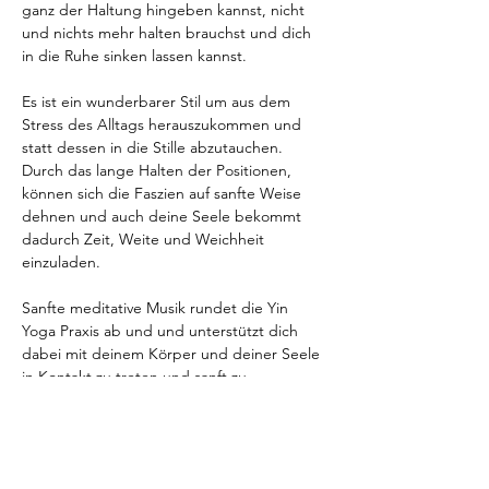
ganz der Haltung hingeben kannst, nicht 
und nichts mehr halten brauchst und dich 
in die Ruhe sinken lassen kannst.
Es ist ein wunderbarer Stil um aus dem 
Stress des Alltags herauszukommen und 
statt dessen in die Stille abzutauchen. 
Durch das lange Halten der Positionen, 
können sich die Faszien auf sanfte Weise 
dehnen und auch deine Seele bekommt 
dadurch Zeit, Weite und Weichheit 
einzuladen.
Sanfte meditative Musik rundet die Yin 
Yoga Praxis ab und und unterstützt dich 
dabei mit deinem Körper und deiner Seele 
in Kontakt zu treten und sanft zu 
schwingen.
Du brauchst für den Kurs keine 
Vorkenntnisse im Yin Yoga, denn ich kann 