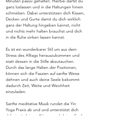
Minuten passiv gehalten. Hierbei darfst du 
ganz loslassen und in die Haltungen hinein 
schmelzen. Dabei unterstützen dich Kissen, 
Decken und Gurte damit du dich wirklich 
ganz der Haltung hingeben kannst, nicht 
und nichts mehr halten brauchst und dich 
in die Ruhe sinken lassen kannst.
Es ist ein wunderbarer Stil um aus dem 
Stress des Alltags herauszukommen und 
statt dessen in die Stille abzutauchen. 
Durch das lange Halten der Positionen, 
können sich die Faszien auf sanfte Weise 
dehnen und auch deine Seele bekommt 
dadurch Zeit, Weite und Weichheit 
einzuladen.
Sanfte meditative Musik rundet die Yin 
Yoga Praxis ab und und unterstützt dich 
dabei mit deinem Körper und deiner Seele 
in Kontakt zu treten und sanft zu 
schwingen.