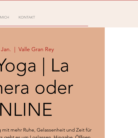
 MICH
KONTAKT
 Jan.
  |  
Valle Gran Rey
Yoga | La
era oder
NLINE
 mit mehr Ruhe, Gelassenheit und Zeit für
rs geht es um Loslassen, Hingabe, Öffnen