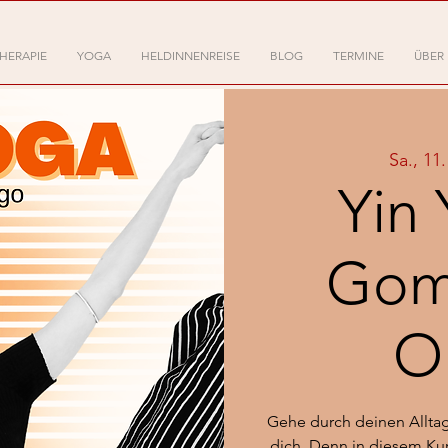
HERAPIE
YOGA
HELDINNENREISE
BLOG
TERMINE
ÜBER
Sa., 11.
Yin 
Gom
O
Gehe durch deinen Alltag
dich. Denn in diesem Ku