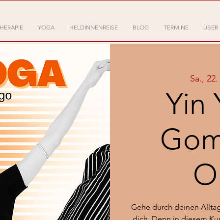
HERAPIE
YOGA
HELDINNENREISE
BLOG
TERMINE
ÜBER
Sa., 22.
Yin 
Gom
O
Gehe durch deinen Alltag
dich. Denn in diesem Ku