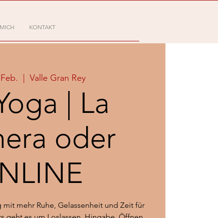
 MICH
KONTAKT
 Feb.
  |  
Valle Gran Rey
Yoga | La
era oder
NLINE
 mit mehr Ruhe, Gelassenheit und Zeit für
rs geht es um Loslassen, Hingabe, Öffnen