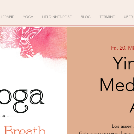
HERAPIE
YOGA
HELDINNENREISE
BLOG
TERMINE
ÜBER
Fr., 20. M
Yi
Medi
Loslassen
Getragen von einer lang