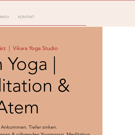
 MICH
KONTAKT
ärz
  |  
Vikara Yoga Studio
n Yoga |
tation &
Atem
. Ankommen. Tiefer sinken.
samen & nährenden Yogapraxis, Meditation