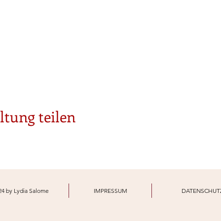
0 Uhr
 Anmeldungen gibt - am 5.10.2022.
1.12.2022
sblock von 10 Mal. Du kannst nur den gesamten Kurs buchen und
en gesamten Kursblock 160 € (das sind 16 € pro Mal)
ltung teilen
| 0163 568 3432 | https://www.heilende-kunst.de/yoga
ormular hier!
24 by Lydia Salome
IMPRESSUM
DATENSCHUT