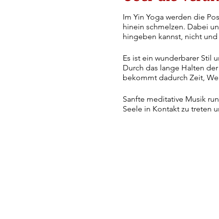
Im Yin Yoga werden die Posi
hinein schmelzen. Dabei un
hingeben kannst, nicht und 
Es ist ein wunderbarer Stil
Durch das lange Halten der
bekommt dadurch Zeit, Wei
Sanfte meditative Musik run
Seele in Kontakt zu treten 
Ich freue mich darauf mit d
Deine
Lydia
>> Der Kurs richtet sich s
>> Ich kann dich individuel
>> Da der Kurs maximal 6 Le
Wann