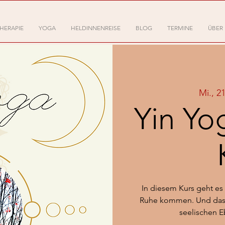
HERAPIE
YOGA
HELDINNENREISE
BLOG
TERMINE
ÜBER
Mi., 2
Yin Yo
In diesem Kurs geht es
Ruhe kommen. Und das s
seelischen 