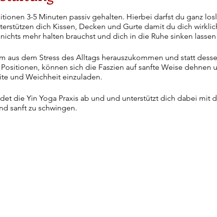
tionen 3-5 Minuten passiv gehalten. Hierbei darfst du ganz los
terstützen dich Kissen, Decken und Gurte damit du dich wirkli
nichts mehr halten brauchst und dich in die Ruhe sinken lassen 
 um aus dem Stress des Alltags herauszukommen und statt dessen
 Positionen, können sich die Faszien auf sanfte Weise dehnen 
te und Weichheit einzuladen.
det die Yin Yoga Praxis ab und und unterstützt dich dabei mit
und sanft zu schwingen.
ir in die Stille und Hingabe ganz einzutauchen!
owohl an Yin Yoga Neulinge als auch Fortgeschrittenere Mensch
l dabei unterstützen, die für dich passende Version der Position
ute hat, bleibt es sehr klein und individuell!