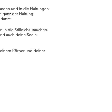
lassen und in die Haltungen
ch ganz der Haltung
darfst.
 in die Stille abzutauchen.
und auch deine Seele
 deinem Körper und deiner
en.
 zu finden.