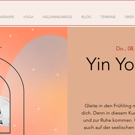
HERAPIE
YOGA
HELDINNENREISE
BLOG
TERMINE
ÜBER
Do., 08
Yin Y
Gleite in den Frühling 
dich. Denn in diesem Ku
und zur Ruhe kommen. U
auch auf der seelische