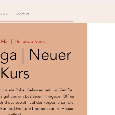
 MICH
KONTAKT
. Mai
  |  
Heilende Kunst
oga | Neuer
Kurs
mit mehr Ruhe, Gelassenheit und Zeit für
rs geht es um Loslassen, Hingabe, Öffnen
nd das sowohl auf der körperlichen wie
n Ebene. Live oder bequem von zu Hause
online!