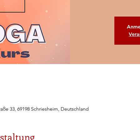
Anme
Vera
raße 33, 69198 Schriesheim, Deutschland
staltung