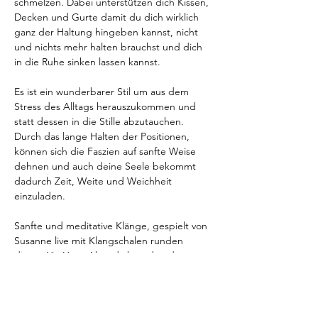
schmelzen. Dabei unterstützen dich Kissen, 
Decken und Gurte damit du dich wirklich 
ganz der Haltung hingeben kannst, nicht 
und nichts mehr halten brauchst und dich 
in die Ruhe sinken lassen kannst.
Es ist ein wunderbarer Stil um aus dem 
Stress des Alltags herauszukommen und 
statt dessen in die Stille abzutauchen. 
Durch das lange Halten der Positionen, 
können sich die Faszien auf sanfte Weise 
dehnen und auch deine Seele bekommt 
dadurch Zeit, Weite und Weichheit 
einzuladen.
Sanfte und meditative Klänge, gespielt von 
Susanne live mit Klangschalen runden 
diesen Yin Yoga Abend ab und und 
unterstützen dich dabei mit deinem Körper 
und deiner Seele in Kontakt zu treten und 
tiefer in die Entspannung zu kommen.