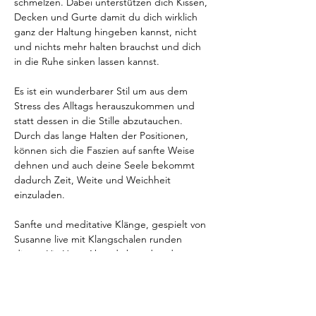
schmelzen. Dabei unterstützen dich Kissen, 
Decken und Gurte damit du dich wirklich 
ganz der Haltung hingeben kannst, nicht 
und nichts mehr halten brauchst und dich 
in die Ruhe sinken lassen kannst.
Es ist ein wunderbarer Stil um aus dem 
Stress des Alltags herauszukommen und 
statt dessen in die Stille abzutauchen. 
Durch das lange Halten der Positionen, 
können sich die Faszien auf sanfte Weise 
dehnen und auch deine Seele bekommt 
dadurch Zeit, Weite und Weichheit 
einzuladen.
Sanfte und meditative Klänge, gespielt von 
Susanne live mit Klangschalen runden 
diesen Yin Yoga Abend ab und und 
unterstützen dich dabei mit deinem Körper 
und deiner Seele in Kontakt zu treten und 
tiefer in die Entspannung zu kommen.