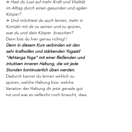
⋗ Hast du Lust auf mehr Kraft und Vitalität 
im Alltag durch einen gesunden und agilen 
Körper? 
⋗ Und möchtest du auch lernen, mehr in 
Kontakt mit dir zu seinen und zu spüren, 
was du und dein Körper  brauchen?
Dann bist du hier genau richtig!!
Denn in diesem Kurs verbinden wir den 
sehr kraftvollen und stärkenden Yogastil 
"Ashtanga Yoga" mit einer fließenden und 
intuitiven inneren Haltung, die wir jede 
Stunden kontinuierlich üben werden. 
Dadurch kannst du lernen wirklich zu 
spüren, welche Haltung bzw. welche 
Variation der Haltung dir jetzt gerade gut 
tut und was es vielleicht noch braucht, dass 
du dich in dir und deinem Körper in 
diesem Moment 
(also im Jetzt) wirklich gut 
und im Einklang fühlen kannst. 
Um dein Gespür und deine Intuition für 
dich zu schulen, möchte ich dich mit 
Langsamkeit und Bewusstheit durch die 