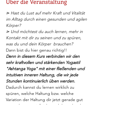
Über die Veranstaltung
⋗ Hast du Lust auf mehr Kraft und Vitalität 
im Alltag durch einen gesunden und agilen 
Körper? 
⋗ Und möchtest du auch lernen, mehr in 
Kontakt mit dir zu seinen und zu spüren, 
was du und dein Körper  brauchen?
Dann bist du hier genau richtig!!
Denn in diesem Kurs verbinden wir den 
sehr kraftvollen und stärkenden Yogastil 
"Ashtanga Yoga" mit einer fließenden und 
intuitiven inneren Haltung, die wir jede 
Stunden kontinuierlich üben werden. 
Dadurch kannst du lernen wirklich zu 
spüren, welche Haltung bzw. welche 
Variation der Haltung dir jetzt gerade gut 
tut und was es vielleicht noch braucht, dass 
du dich in dir und deinem Körper in 
diesem Moment 
(also im Jetzt) wirklich gut 
und im Einklang fühlen kannst. 
Um dein Gespür und deine Intuition für 