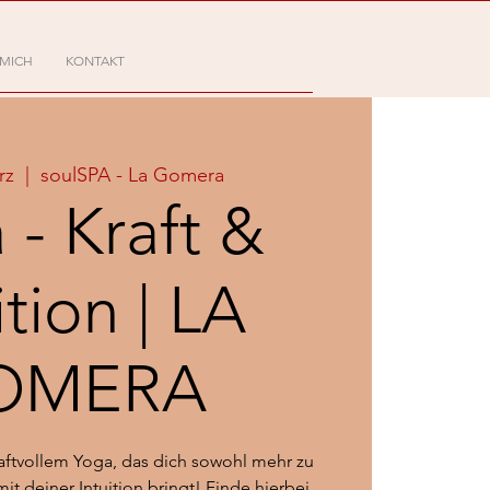
 MICH
KONTAKT
rz
  |  
soulSPA - La Gomera
 - Kraft &
ition | LA
OMERA
raftvollem Yoga, das dich sowohl mehr zu
 mit deiner Intuition bringt! Finde hierbei