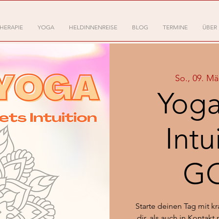
HERAPIE
YOGA
HELDINNENREISE
BLOG
TERMINE
ÜBER
So., 09. Mä
Yoga
Intu
G
Starte deinen Tag mit k
dir, als auch in Kontakt