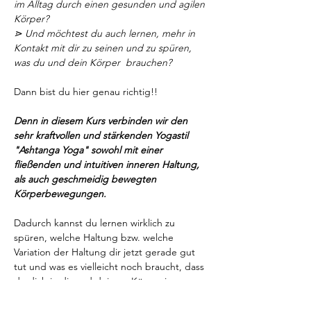
im Alltag durch einen gesunden und agilen 
Körper? 
⋗ Und möchtest du auch lernen, mehr in 
Kontakt mit dir zu seinen und zu spüren, 
was du und dein Körper  brauchen?
Dann bist du hier genau richtig!!
Denn in diesem Kurs verbinden wir den 
sehr kraftvollen und stärkenden Yogastil 
"Ashtanga Yoga" sowohl mit einer 
fließenden und intuitiven inneren Haltung, 
als auch geschmeidig bewegten 
Körperbewegungen.
Dadurch kannst du lernen wirklich zu 
spüren, welche Haltung bzw. welche 
Variation der Haltung dir jetzt gerade gut 
tut und was es vielleicht noch braucht, dass 
du dich in dir und deinem Körper in 
diesem Moment 
(also im Jetzt) wirklich gut 
und im Einklang fühlen kannst. 