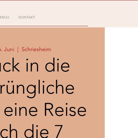
 MICH
KONTAKT
6. Juni
  |  
Schriesheim
ck in die
rüngliche
- eine Reise
ch die 7