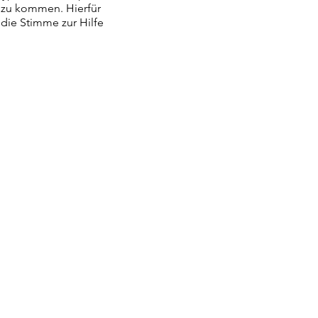
t zu kommen. Hierfür
die Stimme zur Hilfe
ss an diesem Tag hindurch,
vertrauen und dabei spüren
- den 7 Archetypen - zu
eten und zu durchleben!