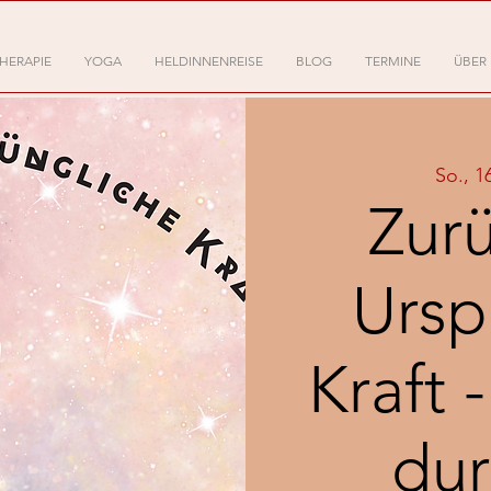
HERAPIE
YOGA
HELDINNENREISE
BLOG
TERMINE
ÜBER
So., 1
Zurü
Ursp
Kraft 
dur