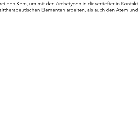
ei den Kern, um mit den Archetypen in dir vertiefter in Kontak
alttherapeutischen Elementen arbeiten, als auch den Atem und 
lle Unterstützung trägt dich durch deinen individuellen Proze
h der Kraft der Gruppe von wohlwollenden Schwestern ganz an
 und geborgen zu fühlen.
n deiner Tiefe und deinen Facetten kennenzulernen?
en, Kriegerin, Königin, Närrin, Magierin und der alten Weisen 
ursprüngliche Kraft zu kommen?
ch aufrichtig, mit dir gemeinsam diese besondere Reise anzutr