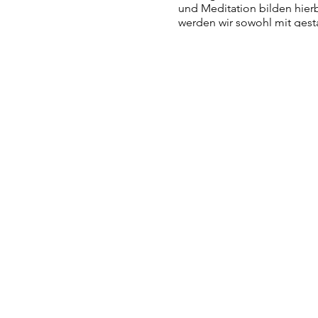
und Meditation bilden hierb
werden wir sowohl mit gest
nehmen.
Nicht nur meine professione
sondern du darfst dich auc
was es heißt, dich gehalten
Bist du bereit, dich mehr i
Deiner Wilden Frau, Liebend
begegnen?
Und damit zurück in deine 
Wenn ja, dann freue ich mi
Von Herz zu Herz,
Lydia
KOSTEN
125 € | 115 € ermäßigt