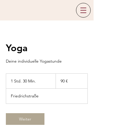
Yoga
Deine individuelle Yogastunde
90
Euro
1 Std. 30 Min.
1
90 €
S
t
Friedrichstraße
d
3
0
M
Weiter
i
n